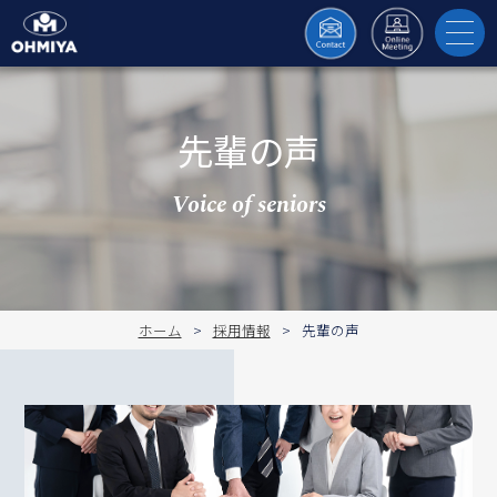
toggl
navig
先輩の声
Voice of seniors
ホーム
採用情報
先輩の声