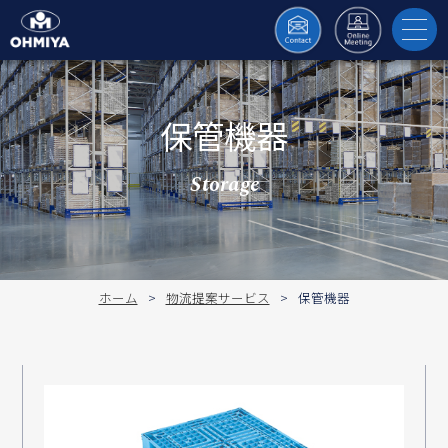
toggl
navig
保管機器
Storage
ホーム
物流提案サービス
保管機器