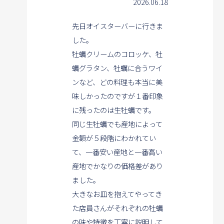
2026.06.18
先日オイスターバーに行きま
した。
牡蠣クリームのコロッケ、牡
蠣グラタン、牡蠣に合うワイ
ンなど、
どの料理も本当に美
味しかったのですが１番印象
に残ったのは生牡蠣です。
同じ生牡蠣でも産地によって
金額が５段階にわかれてい
て、
一番安い産地と一番高い
産地でかなりの価格差があり
ました。
大きなお皿を抱えてやってき
た店員さんがそれぞれの牡蠣
の味や特徴を
丁寧に説明して